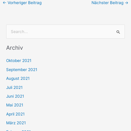
←
Vorheriger Beitrag
Nächster Beitrag
→
S
u
Archiv
c
h
Oktober 2021
e
September 2021
n
August 2021
n
Juli 2021
a
c
Juni 2021
h
Mai 2021
:
April 2021
März 2021