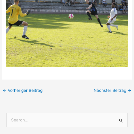
←
Vorheriger Beitrag
Nächster Beitrag
→
S
u