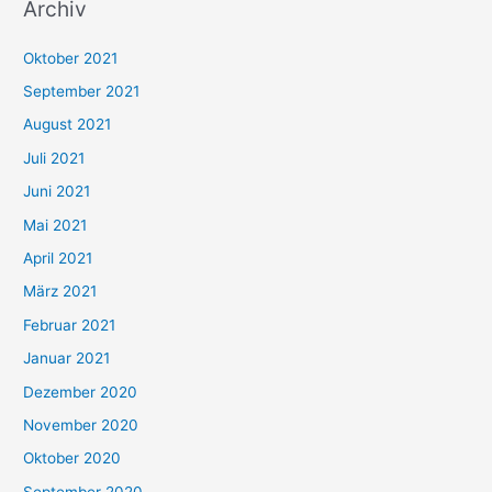
Archiv
c
h
Oktober 2021
e
September 2021
n
August 2021
n
Juli 2021
a
c
Juni 2021
h
Mai 2021
:
April 2021
März 2021
Februar 2021
Januar 2021
Dezember 2020
November 2020
Oktober 2020
September 2020