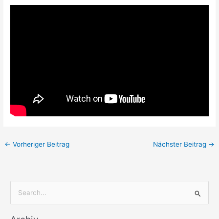
←
Vorheriger Beitrag
Nächster Beitrag
→
S
u