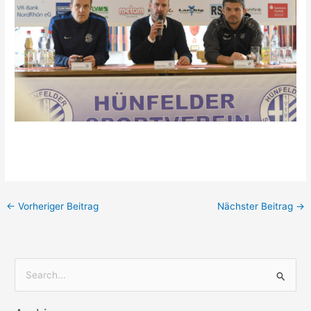
←
Vorheriger Beitrag
Nächster Beitrag
→
S
u