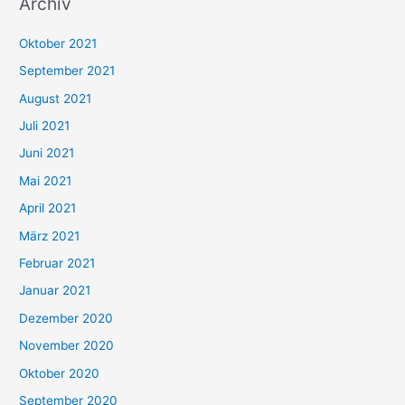
Archiv
c
h
Oktober 2021
e
September 2021
n
August 2021
n
Juli 2021
a
c
Juni 2021
h
Mai 2021
:
April 2021
März 2021
Februar 2021
Januar 2021
Dezember 2020
November 2020
Oktober 2020
September 2020