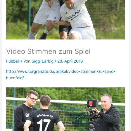
Video Stimmen zum Spiel
Fußball
/ Von
Siggi Larbig
/
28. April 2018
http://www.torgranate.de/artikel/video-stimmen-zu-sand-
huenfeld/