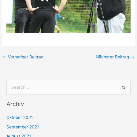
←
Vorheriger Beitrag
Nächster Beitrag
→
S
u
Archiv
c
h
Oktober 2021
e
September 2021
n
August 2021