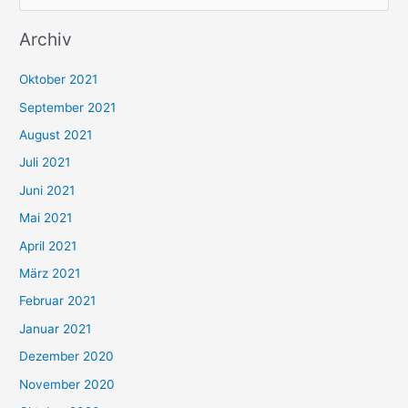
u
Archiv
c
h
Oktober 2021
e
September 2021
n
August 2021
n
Juli 2021
a
c
Juni 2021
h
Mai 2021
:
April 2021
März 2021
Februar 2021
Januar 2021
Dezember 2020
November 2020