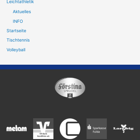
Leichtathletik
Aktuelles
INFO
Startseite
Tischtennis
Volleyball