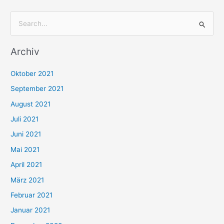
S
u
Archiv
c
h
Oktober 2021
e
September 2021
n
August 2021
n
Juli 2021
a
c
Juni 2021
h
Mai 2021
:
April 2021
März 2021
Februar 2021
Januar 2021