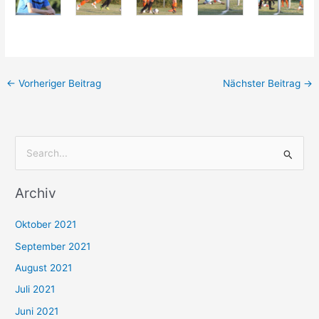
←
Vorheriger Beitrag
Nächster Beitrag
→
S
u
Archiv
c
h
Oktober 2021
e
September 2021
n
August 2021
n
Juli 2021
a
c
Juni 2021