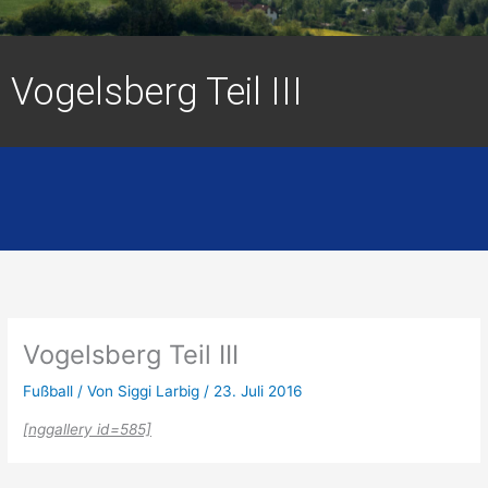
Vogelsberg Teil III
Vogelsberg Teil III
Fußball
/ Von
Siggi Larbig
/
23. Juli 2016
[nggallery id=585]