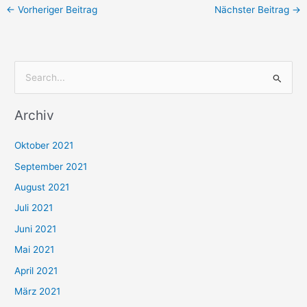
←
Vorheriger Beitrag
Nächster Beitrag
→
S
u
Archiv
c
h
Oktober 2021
e
September 2021
n
August 2021
n
Juli 2021
a
c
Juni 2021
h
Mai 2021
:
April 2021
März 2021