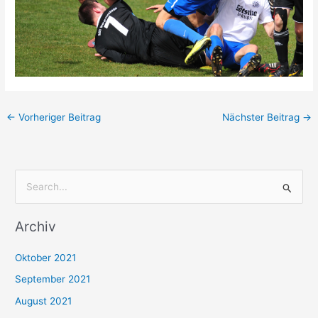
←
Vorheriger Beitrag
Nächster Beitrag
→
S
u
Archiv
c
h
Oktober 2021
e
September 2021
n
August 2021
n