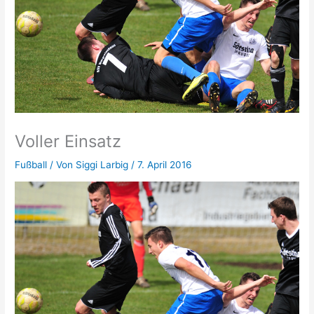
Voller Einsatz
Fußball
/ Von
Siggi Larbig
/
7. April 2016