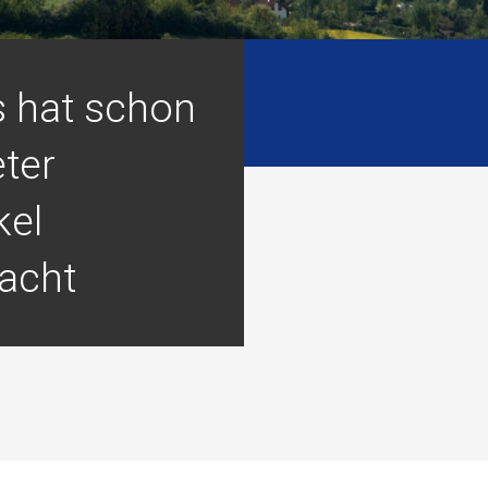
 hat schon
ter
kel
acht