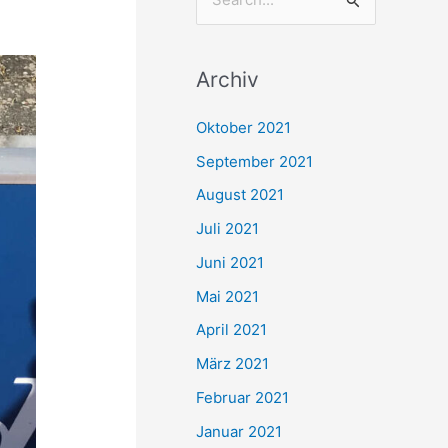
S
u
c
Archiv
h
e
Oktober 2021
n
September 2021
n
August 2021
a
Juli 2021
c
Juni 2021
h
Mai 2021
:
April 2021
März 2021
Februar 2021
Januar 2021