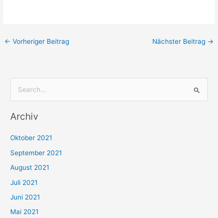
←
Vorheriger Beitrag
Nächster Beitrag
→
S
u
Archiv
c
h
Oktober 2021
e
September 2021
n
August 2021
n
Juli 2021
a
c
Juni 2021
h
Mai 2021