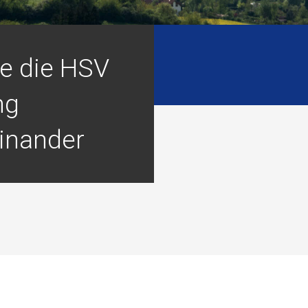
te die HSV
ng
inander