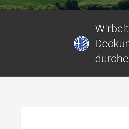
Wirbel
Decku
durche