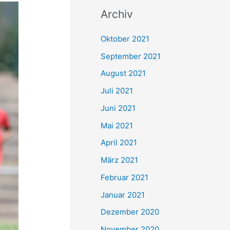
c
Archiv
h
e
Oktober 2021
n
September 2021
n
August 2021
a
Juli 2021
c
Juni 2021
h
Mai 2021
:
April 2021
März 2021
Februar 2021
Januar 2021
Dezember 2020
November 2020