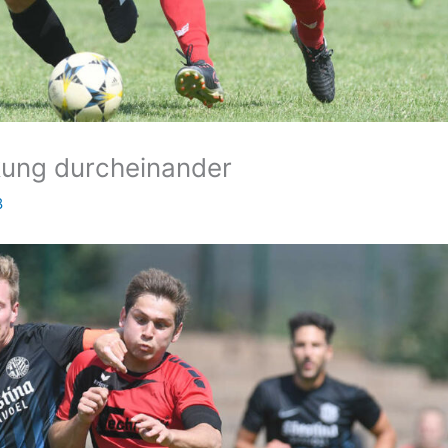
kung durcheinander
8