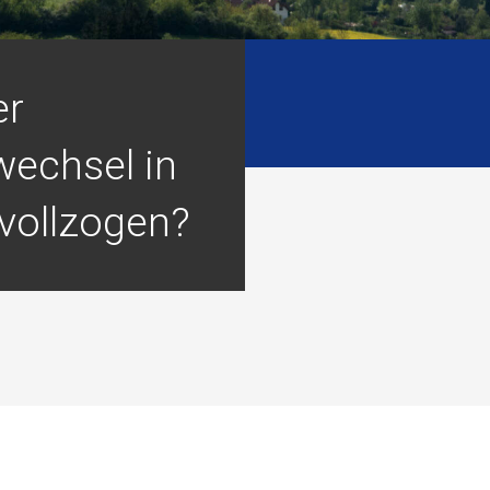
er
echsel in
vollzogen?