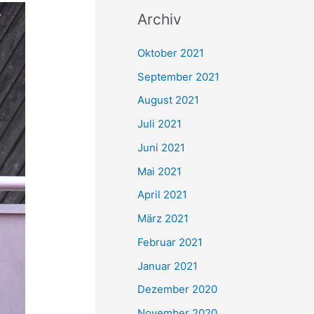
c
Archiv
h
e
Oktober 2021
n
September 2021
n
August 2021
a
Juli 2021
c
Juni 2021
h
Mai 2021
:
April 2021
März 2021
Februar 2021
Januar 2021
Dezember 2020
November 2020