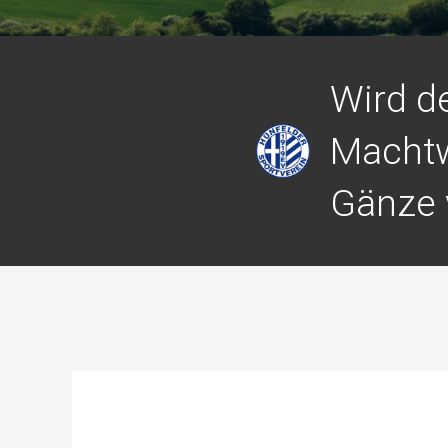
Wird d
Machtw
Gänze 