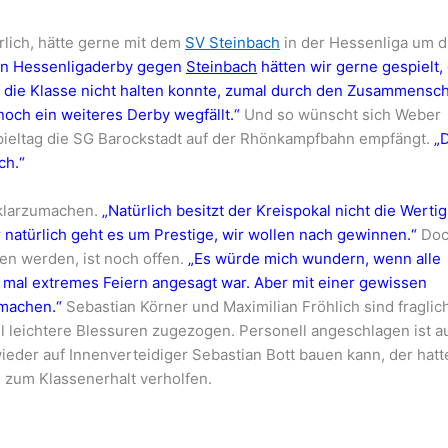
lich, hätte gerne mit dem
SV Steinbach
in der Hessenliga um d
in Hessenligaderby gegen
Steinbach
hätten wir gerne gespielt,
S die Klasse nicht halten konnte, zumal durch den Zusammensc
och ein weiteres Derby wegfällt.“
Und so wünscht sich Weber
pieltag die SG Barockstadt auf der Rhönkampfbahn empfängt.
„
ch.“
 klarzumachen.
„Natürlich besitzt der Kreispokal nicht die Wertig
 natürlich geht es um Prestige, wir wollen nach gewinnen.“
Doc
n werden, ist noch offen.
„Es würde mich wundern, wenn alle
 mal extremes Feiern angesagt war. Aber mit einer gewissen
tmachen.“
Sebastian Körner und Maximilian Fröhlich sind fraglich
el leichtere Blessuren zugezogen. Personell angeschlagen ist a
ieder auf Innenverteidiger Sebastian Bott bauen kann, der hatt
zum Klassenerhalt verholfen.