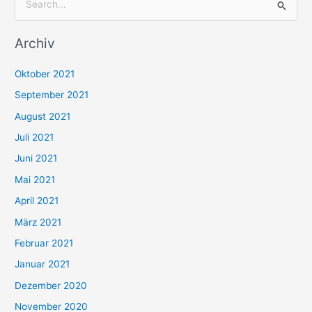
S
u
Archiv
c
h
Oktober 2021
e
September 2021
n
August 2021
n
Juli 2021
a
c
Juni 2021
h
Mai 2021
:
April 2021
März 2021
Februar 2021
Januar 2021
Dezember 2020
November 2020