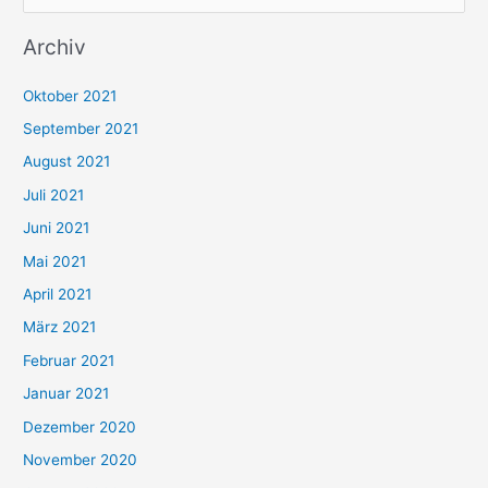
u
Archiv
c
h
Oktober 2021
e
September 2021
n
August 2021
n
Juli 2021
a
c
Juni 2021
h
Mai 2021
:
April 2021
März 2021
Februar 2021
Januar 2021
Dezember 2020
November 2020