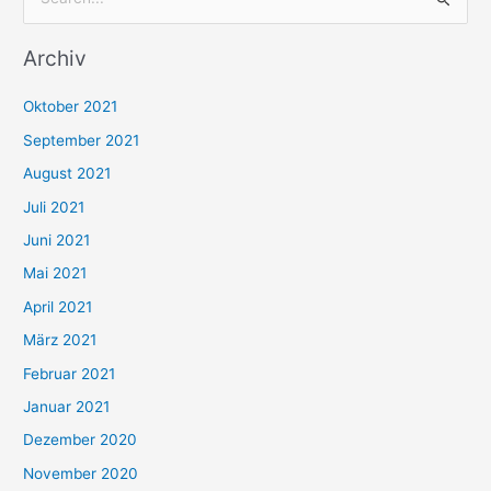
S
u
Archiv
c
h
Oktober 2021
e
September 2021
n
August 2021
n
Juli 2021
a
c
Juni 2021
h
Mai 2021
:
April 2021
März 2021
Februar 2021
Januar 2021
Dezember 2020
November 2020