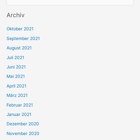
u
Archiv
c
h
Oktober 2021
e
September 2021
n
August 2021
n
Juli 2021
a
c
Juni 2021
h
Mai 2021
:
April 2021
März 2021
Februar 2021
Januar 2021
Dezember 2020
November 2020