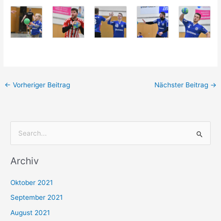
←
Vorheriger Beitrag
Nächster Beitrag
→
S
u
Archiv
c
h
Oktober 2021
e
September 2021
n
August 2021
n