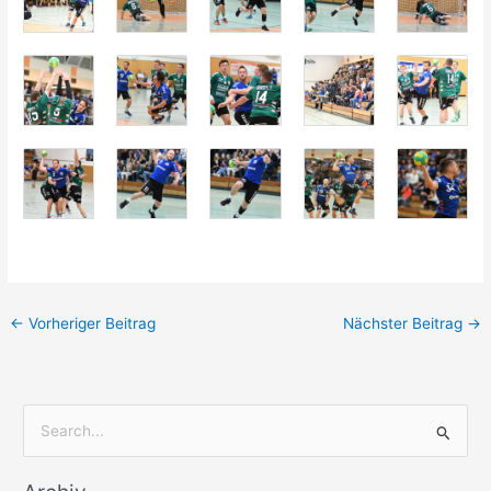
←
Vorheriger Beitrag
Nächster Beitrag
→
S
u