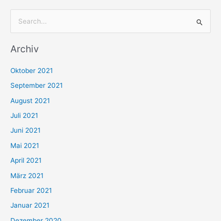
S
u
Archiv
c
h
Oktober 2021
e
September 2021
n
August 2021
n
Juli 2021
a
c
Juni 2021
h
Mai 2021
:
April 2021
März 2021
Februar 2021
Januar 2021
Dezember 2020