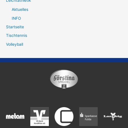
Leichtathletik
Aktuelles
INFO
Startseite
Tischtennis
Volleyball