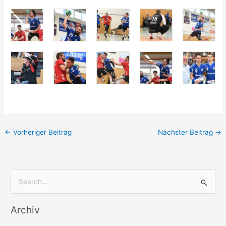
←
Vorheriger Beitrag
Nächster Beitrag
→
S
u
Archiv
c
h