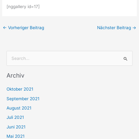
[nggallery id=17]
←
Vorheriger Beitrag
Nächster Beitrag
→
S
u
Archiv
c
h
Oktober 2021
e
September 2021
n
August 2021
n
Juli 2021
a
c
Juni 2021
h
Mai 2021