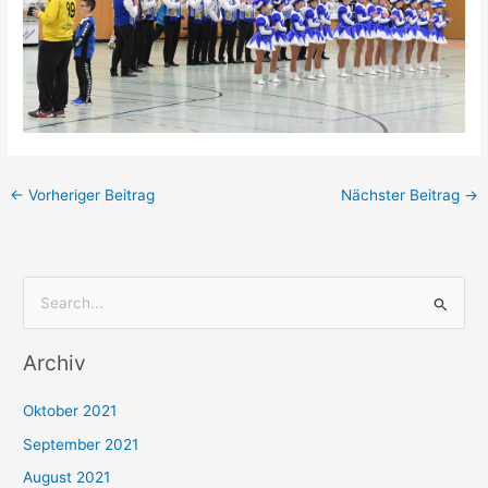
←
Vorheriger Beitrag
Nächster Beitrag
→
S
u
Archiv
c
h
Oktober 2021
e
September 2021
n
August 2021
n