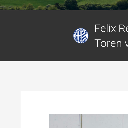
Felix R
Toren 