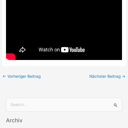
←
Vorheriger Beitrag
Nächster Beitrag
→
S
u
Archiv
c