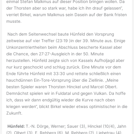
einmal Stefan Malkmus auf dieser Position bringen wollen. Da
der Thorsten aber so stark war, habe ich ihn drauf gelassen“,
verriet Birkel, warum Malkmus sein Dasein auf der Bank fristen
musste.
Nach dem Seitenwechsel baute Hünfeld den Vorsprung
zeitweise auf vier Treffer (23:19 )in der 39. Minute aus. Einige
Unkonzentriertheiten beim Abschluss bescherte Kassel aber
die Chance, den 27:27-Ausgleich in der 50. Minute
herzustellen. Hünfeld zeigte sich von Kassels Aufholjagd aber
nur kurz geschockt und schlug zurück. Eine Minute vor dem
Ende führte Hünfeld mit 33:30 und rettete schließlich einen
hauchdünnen Ein-Tore-Vorsprung über die Ziellinie. „Meine
besten Spieler waren Thorsten Hinckel und Marcel Olbert.
Demnächst spielen wir in Fuldatal und gegen Vulkan. Da hoffe
ich, dass wir dann endgültig wieder die Kurve nach oben
kriegen werden“, blickt Birkel wieder etwas optimistischer in die
Zukunft.
Hünfeld:
T.-N. Dörge, Werner; Sauer (3), Hinckel (10/4), Jahn
(2), Olbert (3), F. Rehberg (6), M. Rehberg (2), Liebetrau (4),