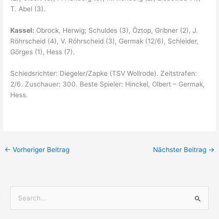
T. Abel (3).
Kassel:
Obrock, Herwig; Schuldes (3), Öztop, Gribner (2), J.
Röhrscheid (4), V. Röhrscheid (3), Germak (12/6), Schleider,
Görges (1), Hess (7).
Schiedsrichter: Diegeler/Zapke (TSV Wollrode). Zeitstrafen:
2/6. Zuschauer: 300. Beste Spieler: Hinckel, Olbert – Germak,
Hess.
←
Vorheriger Beitrag
Nächster Beitrag
→
S
u