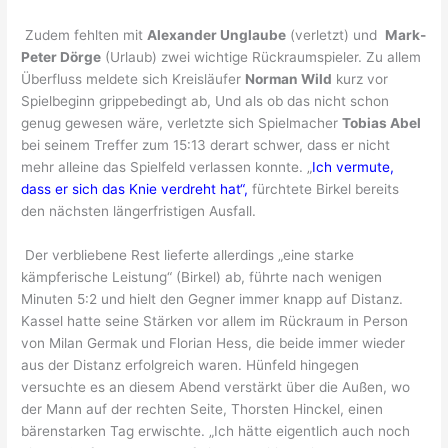
Zudem fehlten mit
Alexander Unglaube
(verletzt) und
Mark-
Peter Dörge
(Urlaub) zwei wichtige Rückraumspieler. Zu allem
Überfluss meldete sich Kreisläufer
Norman Wild
kurz vor
Spielbeginn grippebedingt ab, Und als ob das nicht schon
genug gewesen wäre, verletzte sich Spielmacher
Tobias Abel
bei seinem Treffer zum 15:13 derart schwer, dass er nicht
mehr alleine das Spielfeld verlassen konnte. „
Ich vermute,
dass er sich das Knie verdreht hat“,
fürchtete Birkel bereits
den nächsten längerfristigen Ausfall.
Der verbliebene Rest lieferte allerdings „eine starke
kämpferische Leistung“ (Birkel) ab, führte nach wenigen
Minuten 5:2 und hielt den Gegner immer knapp auf Distanz.
Kassel hatte seine Stärken vor allem im Rückraum in Person
von Milan Germak und Florian Hess, die beide immer wieder
aus der Distanz erfolgreich waren. Hünfeld hingegen
versuchte es an diesem Abend verstärkt über die Außen, wo
der Mann auf der rechten Seite, Thorsten Hinckel, einen
bärenstarken Tag erwischte. „Ich hätte eigentlich auch noch