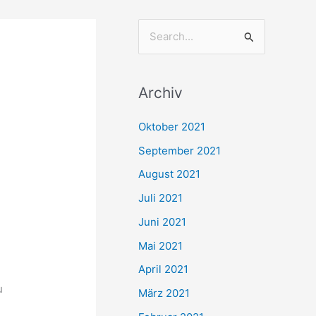
S
u
c
Archiv
h
e
Oktober 2021
n
September 2021
n
August 2021
a
Juli 2021
c
Juni 2021
h
Mai 2021
:
April 2021
u
März 2021