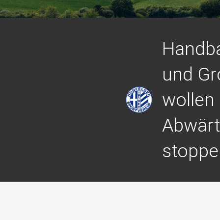
Handba
und Gr
wollen
Abwärt
stoppe