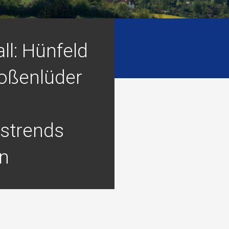
ll: Hünfeld
oßenlüder
strends
n