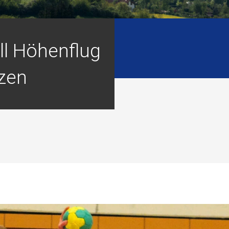
ll Höhenflug
tzen