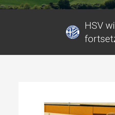
HSV wi
fortse