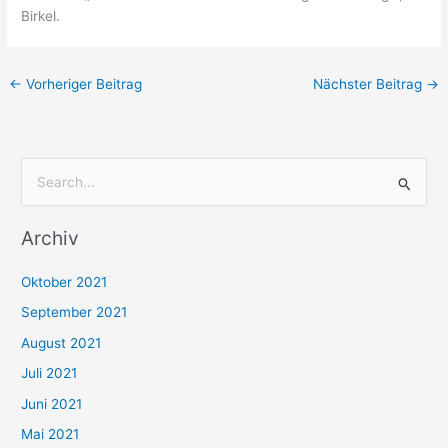
Birkel.
←
Vorheriger Beitrag
Nächster Beitrag
→
S
u
Archiv
c
h
Oktober 2021
e
September 2021
n
August 2021
n
Juli 2021
a
c
Juni 2021
h
Mai 2021