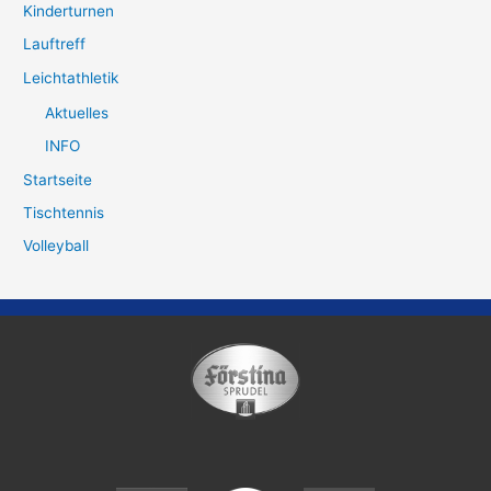
Kinderturnen
Lauftreff
Leichtathletik
Aktuelles
INFO
Startseite
Tischtennis
Volleyball