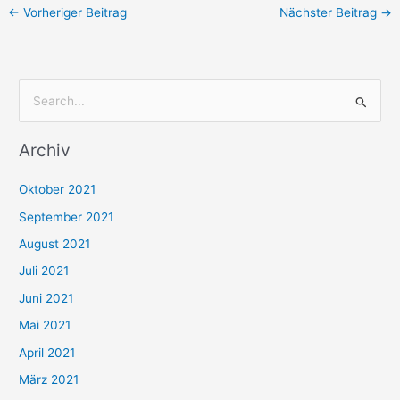
←
Vorheriger Beitrag
Nächster Beitrag
→
S
u
Archiv
c
h
Oktober 2021
e
September 2021
n
August 2021
n
Juli 2021
a
c
Juni 2021
h
Mai 2021
:
April 2021
März 2021