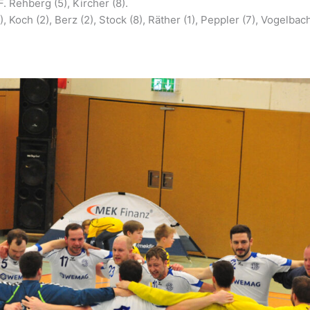
F. Rehberg (5), Kircher (8).
), Koch (2), Berz (2), Stock (8), Räther (1), Peppler (7), Vogelbac