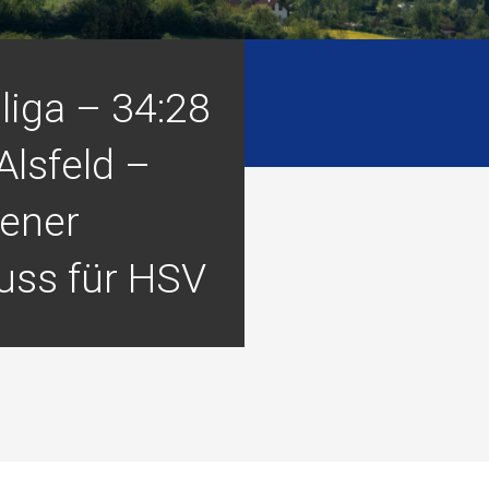
liga – 34:28
Alsfeld –
ener
uss für HSV