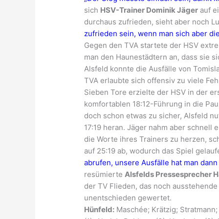
sich
HSV-Trainer Dominik Jäger
auf ei
durchaus zufrieden, sieht aber noch L
zufrieden sein, wenn man sich aber die
Gegen den TVA startete der HSV extre
man den Haunestädtern an, dass sie s
Alsfeld konnte die Ausfälle von Tomisl
TVA erlaubte sich offensiv zu viele F
Sieben Tore erzielte der HSV in der er
komfortablen 18:12-Führung in die Pa
doch schon etwas zu sicher, Alsfeld nu
17:19 heran. Jäger nahm aber schnell e
die Worte ihres Trainers zu herzen, s
auf 25:19 ab, wodurch das Spiel gelau
abrufen, unsere Ausfälle hat man dann
resümierte
Alsfelds Pressesprecher 
der TV Flieden, das noch ausstehende
unentschieden gewertet.
Hünfeld:
Maschée; Krätzig; Stratmann; S