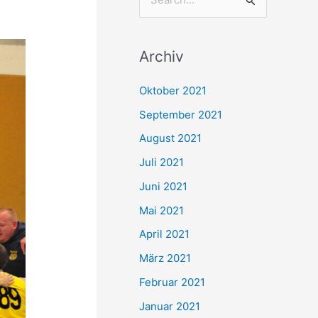
S
u
c
Archiv
h
e
Oktober 2021
n
September 2021
n
August 2021
a
Juli 2021
c
Juni 2021
h
Mai 2021
:
April 2021
März 2021
Februar 2021
Januar 2021