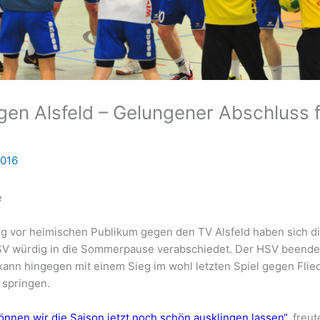
gen Alsfeld – Gelungener Abschluss 
2016
e
eg vor heimischen Publikum gegen den TV Alsfeld haben sich d
SV würdig in die Sommerpause verabschiedet. Der HSV beende
kann hingegen mit einem Sieg im wohl letzten Spiel gegen Flie
springen.
önnen wir die Saison jetzt noch schön ausklingen lassen“
, freut