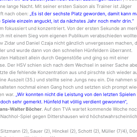
ne lange Nacht. Mit seiner ersten Saison als Trainer ist Jäger
uft nach oben:
„Es ist der sechste Platz geworden, damit kann 
 Spiele einzeln anguckt, ist da nächstes Jahr noch mehr drin.“
m fokussiert und konzentriert. Von der ersten Sekunde an mer
ich mit einem Sieg vom eigenen Publikum verabschieden wollte
av Zidar und Daniel Czaja nicht gänzlich unvergessen machen, 
ehler und wurde dann von den schnellen Hünfeldern überrannt.
sten Halbzeit allein durch Gegenstöße und ging so mit einer
use. Der HSV schien sich nach dem Wechsel in seiner Sache ab
tzte die fehlende Konzentration aus und pirschte sich wieder a
ine Auszeit (35.) und stellte seine Jungs neu ein. Die nahmen s
chalteten nochmal einen Gang hoch und setzten sich prompt wie
fen war.
„Wir konnten nicht die Leistung von den letzten Spielen
 doch sehr gemerkt. Hünfeld hat völlig verdient gewonnen“,
Hans-Walter Böcher
. Auf den TVA wartet kommende Woche no
 Nachhol-Spiel gegen Dittershausen wird höchstwahrscheinlic
itzmann (2), Sauer (2), Hinckel (2), Schott (2), Müller (7/4), Dö