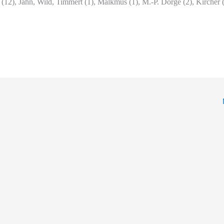
 (12), Jahn, Wild, Timmert (1), Malkmus (1), M.-P. Dörge (2), Kircher (