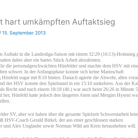
rt hart umkämpften Auftaktsieg
/
15. September 2013
 Auftakt in die Landesliga-Saison mit einem 32:29 (16:13)-Heimsieg 
atten dabei aber ein hartes Stück Arbeit abzuleisten.
für die personalgeschwächten Hünfelder und machte dem HSV mit ein
ben schwer. In der Anfangsphase konnte sich keine Mannschaft
 Hünfeld sogar mit 8:10 hinten. Danach agierte die Abwehr, allen vora
und der HSV konnte den Spielstand in ein 15:10 umkehren. Aus der Ka
als Recht und nach einem 18:18 (40.) war auch beim 26:26 in Minute 
 und her, Hünfeld hatte jedoch den längeren Atem und Mergim Hyseni wa
ellen.
lder SV, aber wir haben über die gesamte Spielzeit Schwerstarbeit leis
eiß HSV-Coach Gerald Birkel, der aus einer geschlossen starken
er und Alex Unglaube sowie Norman Wild am Kreis herausheben will.