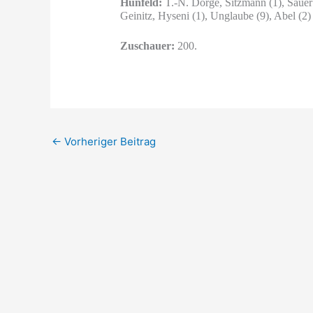
Hünfeld:
T.-N. Dörge,
Sitzmann (1), Sauer
Geinitz, Hyseni (1), Unglaube (9), Abel (2)
Zuschauer:
200.
←
Vorheriger Beitrag