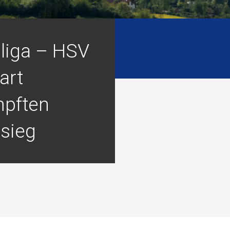
liga – HSV
hart
pften
tsieg