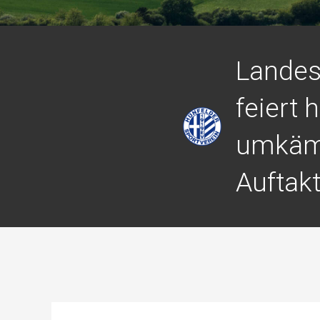
Landes
feiert 
umkäm
Auftak