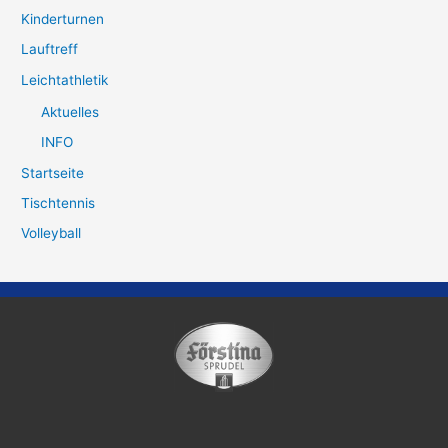
Kinderturnen
Lauftreff
Leichtathletik
Aktuelles
INFO
Startseite
Tischtennis
Volleyball