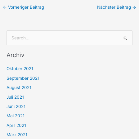
←
Vorheriger Beitrag
Nächster Beitrag
→
S
u
Archiv
c
h
Oktober 2021
e
September 2021
n
August 2021
n
Juli 2021
a
c
Juni 2021
h
Mai 2021
:
April 2021
März 2021