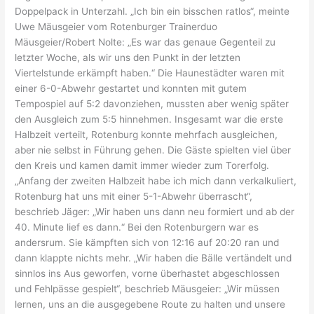
Doppelpack in Unterzahl. „Ich bin ein bisschen ratlos“, meinte
Uwe Mäusgeier vom Rotenburger Trainerduo
Mäusgeier/Robert Nolte: „Es war das genaue Gegenteil zu
letzter Woche, als wir uns den Punkt in der letzten
Viertelstunde erkämpft haben.“ Die Haunestädter waren mit
einer 6-0-Abwehr gestartet und konnten mit gutem
Tempospiel auf 5:2 davonziehen, mussten aber wenig später
den Ausgleich zum 5:5 hinnehmen. Insgesamt war die erste
Halbzeit verteilt, Rotenburg konnte mehrfach ausgleichen,
aber nie selbst in Führung gehen. Die Gäste spielten viel über
den Kreis und kamen damit immer wieder zum Torerfolg.
„Anfang der zweiten Halbzeit habe ich mich dann verkalkuliert,
Rotenburg hat uns mit einer 5-1-Abwehr überrascht“,
beschrieb Jäger: „Wir haben uns dann neu formiert und ab der
40. Minute lief es dann.“ Bei den Rotenburgern war es
andersrum. Sie kämpften sich von 12:16 auf 20:20 ran und
dann klappte nichts mehr. „Wir haben die Bälle vertändelt und
sinnlos ins Aus geworfen, vorne überhastet abgeschlossen
und Fehlpässe gespielt“, beschrieb Mäusgeier: „Wir müssen
lernen, uns an die ausgegebene Route zu halten und unsere