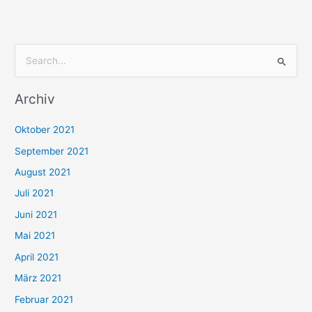
S
u
Archiv
c
h
Oktober 2021
e
September 2021
n
August 2021
n
Juli 2021
a
c
Juni 2021
h
Mai 2021
:
April 2021
März 2021
Februar 2021