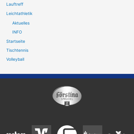
Lauftreff
Leichtathletik
Aktuelles
INFO
Startseite
Tischtennis
Volleyball