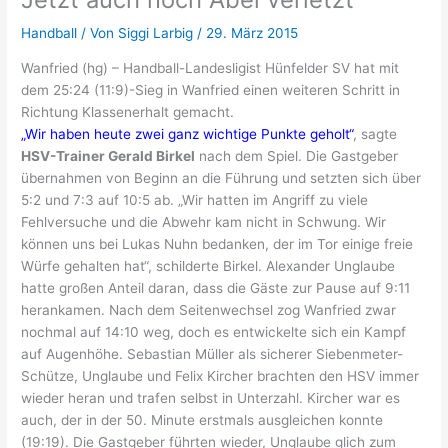
Handball
/ Von
Siggi Larbig
/
29. März 2015
Wanfried (hg) – Handball-Landesligist Hünfelder SV hat mit
dem 25:24 (11:9)-Sieg in Wanfried einen weiteren Schritt in
Richtung Klassenerhalt gemacht.
„Wir haben heute zwei ganz wichtige Punkte geholt“
, sagte
HSV-Trainer Gerald Birkel
nach dem Spiel. Die Gastgeber
übernahmen von Beginn an die Führung und setzten sich über
5:2 und 7:3 auf 10:5 ab. „Wir hatten im Angriff zu viele
Fehlversuche und die Abwehr kam nicht in Schwung. Wir
können uns bei Lukas Nuhn bedanken, der im Tor einige freie
Würfe gehalten hat“, schilderte Birkel. Alexander Unglaube
hatte großen Anteil daran, dass die Gäste zur Pause auf 9:11
herankamen. Nach dem Seitenwechsel zog Wanfried zwar
nochmal auf 14:10 weg, doch es entwickelte sich ein Kampf
auf Augenhöhe. Sebastian Müller als sicherer Siebenmeter-
Schütze, Unglaube und Felix Kircher brachten den HSV immer
wieder heran und trafen selbst in Unterzahl. Kircher war es
auch, der in der 50. Minute erstmals ausgleichen konnte
(19:19). Die Gastgeber führten wieder, Unglaube glich zum