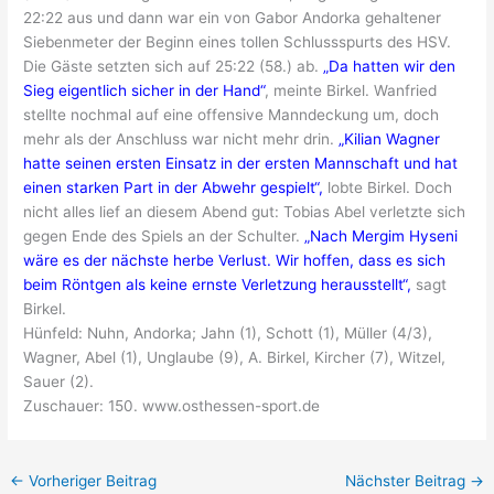
22:22 aus und dann war ein von Gabor Andorka gehaltener
Siebenmeter der Beginn eines tollen Schlussspurts des HSV.
Die Gäste setzten sich auf 25:22 (58.) ab.
„Da hatten wir den
Sieg eigentlich sicher in der Hand“
, meinte Birkel. Wanfried
stellte nochmal auf eine offensive Manndeckung um, doch
mehr als der Anschluss war nicht mehr drin.
„Kilian Wagner
hatte seinen ersten Einsatz in der ersten Mannschaft und hat
einen starken Part in der Abwehr gespielt“,
lobte Birkel. Doch
nicht alles lief an diesem Abend gut: Tobias Abel verletzte sich
gegen Ende des Spiels an der Schulter.
„Nach Mergim Hyseni
wäre es der nächste herbe Verlust. Wir hoffen, dass es sich
beim Röntgen als keine ernste Verletzung herausstellt“,
sagt
Birkel.
Hünfeld: Nuhn, Andorka; Jahn (1), Schott (1), Müller (4/3),
Wagner, Abel (1), Unglaube (9), A. Birkel, Kircher (7), Witzel,
Sauer (2).
Zuschauer: 150. www.osthessen-sport.de
←
Vorheriger Beitrag
Nächster Beitrag
→