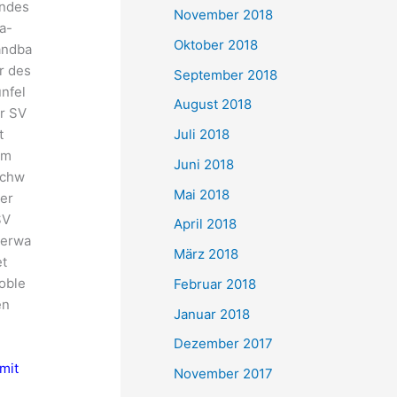
ndes
November 2018
ga-
Oktober 2018
ndba
er des
September 2018
nfel
August 2018
r SV
Juli 2018
t
em
Juni 2018
chw
Mai 2018
er
SV
April 2018
erwa
März 2018
et
oble
Februar 2018
en
Januar 2018
Dezember 2017
mit
November 2017