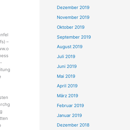
Dezember 2019
November 2019
Oktober 2019
nfel
September 2019
fs) –
August 2019
ww.o
hess
Juli 2019
-
Juni 2019
itung
Mai 2019
e
April 2019
März 2019
sten
rchg
Februar 2019
g
Januar 2019
tten
Dezember 2018
e