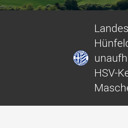
Landes
Hünfel
unaufh
HSV-K
Masché