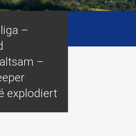
liga –
d
altsam –
eeper
 explodiert