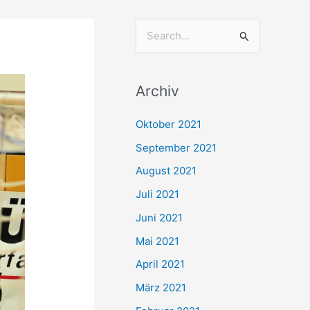
S
u
c
Archiv
h
e
Oktober 2021
n
September 2021
n
August 2021
a
Juli 2021
c
Juni 2021
h
Mai 2021
:
April 2021
März 2021