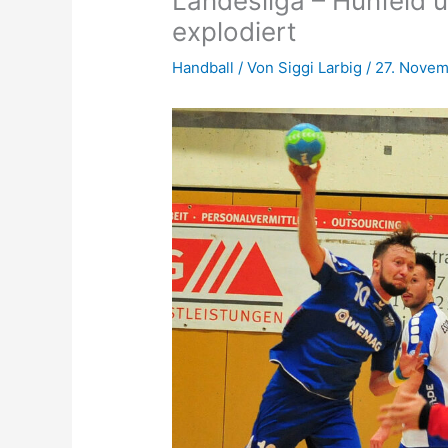
Landesliga – Hünfeld
explodiert
Handball
/ Von
Siggi Larbig
/
27. Novem