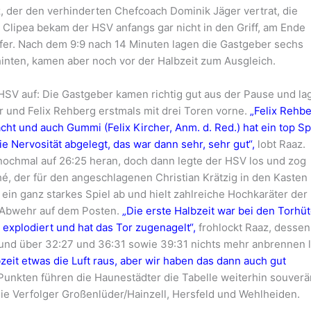
z, der den verhinderten Chefcoach Dominik Jäger vertrat, die
Clipea bekam der HSV anfangs gar nicht in den Griff, am Ende
fer. Nach dem 9:9 nach 14 Minuten lagen die Gastgeber sechs
hinten, kamen aber noch vor der Halbzeit zum Ausgleich.
SV auf: Die Gastgeber kamen richtig gut aus der Pause und la
r und Felix Rehberg erstmals mit drei Toren vorne.
„Felix Rehb
cht und auch Gummi (Felix Kircher, Anm. d. Red.) hat ein top Sp
e Nervosität abgelegt, das war dann sehr, sehr gut“,
lobt Raaz.
chmal auf 26:25 heran, doch dann legte der HSV los und zog
, der für den angeschlagenen Christian Krätzig in den Kasten
ein ganz starkes Spiel ab und hielt zahlreiche Hochkaräter der
-Abwehr auf dem Posten.
„Die erste Halbzeit war bei den Torhü
explodiert und hat das Tor zugenagelt“,
frohlockt Raaz, dessen
und über 32:27 und 36:31 sowie 39:31 nichts mehr anbrennen l
eit etwas die Luft raus, aber wir haben das dann auch gut
 Punkten führen die Haunestädter die Tabelle weiterhin souverä
ie Verfolger Großenlüder/Hainzell, Hersfeld und Wehlheiden.