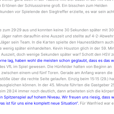
m Ertönen der Schlusssirene groß. Ein bisschen zum Helden
kunden vor Spielende den Siegtreffer erzielte, es war sein ach
te zum 29:29 aus und konnten keine 30 Sekunden später mit 30
Jäger nahm daraufhin eine Auszeit und stellte auf 4-2-Abwehr
 Jäger sein Team. In die Karten spielte den Haunestädtern auch
e wenig später einhandelten. Kevin Houston glich in der 59. Mi
 Auszeit, doch wenige Sekunden später warf Schott den HSV 
rne lag, haben wohl die meisten schon geglaubt, dass es das w
 des VfL im Spiel gewesen. Die Hünfelder hatten von Beginn an
 zwischen einem und fünf Toren. Gerade am Anfang waren die
e über die rechte Seite gelaufen. Einzig beim 15:15 (29.) ha
usgleichen können. In der 45. Minute führten die Gastgeber 2
im 28:24 immer noch deutlich, dann arbeiteten sich die körper
n Spitzenspiel auf hohem Niveau. Wir freuen uns riesig, dass w
Das ist für uns eine komplett neue Situation“.
Für Wanfried war e