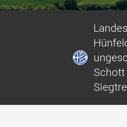
Landes
Hünfel
ungesc
Schott 
Siegtre