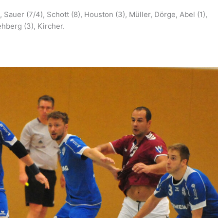
Sauer (7/4), Schott (8), Houston (3), Müller, Dörge, Abel (1),
ehberg (3), Kircher.