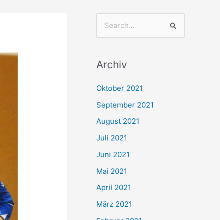
S
u
c
Archiv
h
e
Oktober 2021
n
September 2021
n
August 2021
a
Juli 2021
c
Juni 2021
h
Mai 2021
:
April 2021
März 2021