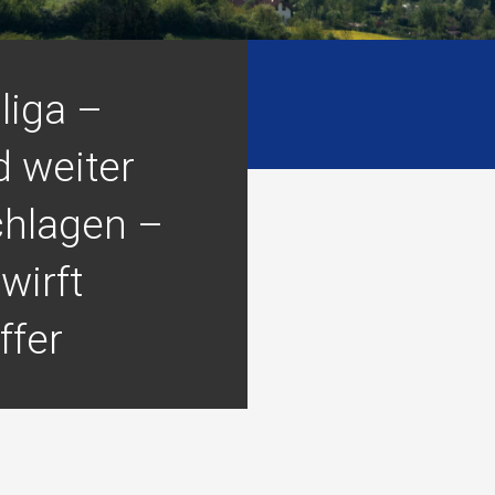
liga –
d weiter
hlagen –
wirft
ffer