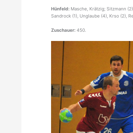
Hünfeld:
Masche, Krätzig; Sitzmann (2), 
Sandrock (1), Unglaube (4), Krso (2), R
Zuschauer:
450.