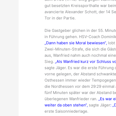
gut besetzten Kreissporthalle war bei
avancierte Alexander Schott, der 14 Se
Tor in der Partie.
Die Gastgeber glichen in der 55. Minu
in Führung gehen. HSV-Coach Dominik 
„Dann haben sie Moral bewiesen“,
lobt
Zwei-Minuten-Strafe, die sich die Gäst
aus, Wanfried nahm auch nochmal eine
Sieg.
„Als Wanfried kurz vor Schluss vo
sagte Jäger. Es war die erste Führung
vorne gelegen, der Abstand schwankte
Osthessen immer wieder Tempogegenstöß
die Nordhessen vor dem 29:29 einmal a
fünf Minuten später war der Abstand be
überlegenen Wanfrieder ran.
„Es war ei
weiter da oben stehen“,
sagte Jäger
: „
erste Saisonniederlage.