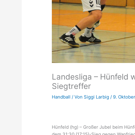
Landesliga – Hünfeld w
Siegtreffer
Handball
/ Von
Siggi Larbig
/
9. Oktobe
Hünfeld (hg) – Großer Jubel beim Hünf
dem 31:30 (17:15)-Sieg gegen Wanfried 