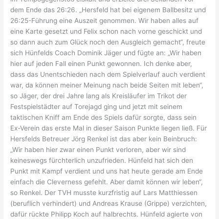
dem Ende das 26:26. „Hersfeld hat bei eigenem Ballbesitz und
26:25-Führung eine Auszeit genommen. Wir haben alles auf
eine Karte gesetzt und Felix schon nach vorne geschickt und
so dann auch zum Glück noch den Ausgleich gemacht“, freute
sich Hünfelds Coach Dominik Jäger und fügte an: „Wir haben
hier auf jeden Fall einen Punkt gewonnen. Ich denke aber,
dass das Unentschieden nach dem Spielverlauf auch verdient
war, da können meiner Meinung nach beide Seiten mit leben“,
so Jäger, der drei Jahre lang als Kreisläufer im Trikot der
Festspielstädter auf Torejagd ging und jetzt mit seinem
taktischen Kniff am Ende des Spiels dafür sorgte, dass sein
Ex-Verein das erste Mal in dieser Saison Punkte liegen ließ. Für
Hersfelds Betreuer Jörg Renkel ist das aber kein Beinbruch:
„Wir haben hier zwar einen Punkt verloren, aber wir sind
keineswegs fürchterlich unzufrieden. Hünfeld hat sich den
Punkt mit Kampf verdient und uns hat heute gerade am Ende
einfach die Cleverness gefehlt. Aber damit können wir leben“,
so Renkel. Der TVH musste kurzfristig auf Lars Matthiessen
(beruflich verhindert) und Andreas Krause (Grippe) verzichten,
dafür rückte Philipp Koch auf halbrechts. Hünfeld agierte von