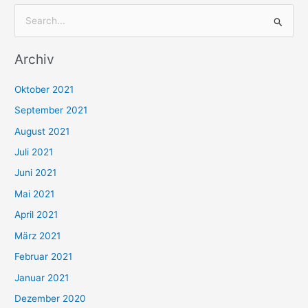
S
u
Archiv
c
h
Oktober 2021
e
September 2021
n
August 2021
n
Juli 2021
a
c
Juni 2021
h
Mai 2021
:
April 2021
März 2021
Februar 2021
Januar 2021
Dezember 2020