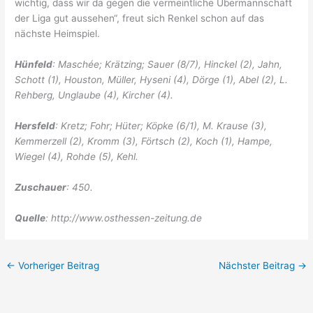
wichtig, dass wir da gegen die vermeintliche Übermannschaft
der Liga gut aussehen“, freut sich Renkel schon auf das
nächste Heimspiel.
Hünfeld
: Maschée; Krätzing; Sauer (8/7), Hinckel (2), Jahn,
Schott (1), Houston, Müller, Hyseni (4), Dörge (1), Abel (2), L.
Rehberg, Unglaube (4), Kircher (4).
Hersfeld
: Kretz; Fohr; Hüter; Köpke (6/1), M. Krause (3),
Kemmerzell (2), Kromm (3), Förtsch (2), Koch (1), Hampe,
Wiegel (4), Rohde (5), Kehl.
Zuschauer
: 450.
Quelle
: http://www.osthessen-zeitung.de
←
Vorheriger Beitrag
Nächster Beitrag
→