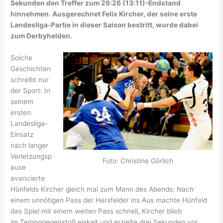
Sekunden den Treffer zum 26:26 (13:11)-Endstand
hinnehmen. Ausgerechnet Felix Kircher, der seine erste
Landesliga-Partie in dieser Saison bestritt, wurde dabei
zum Derbyhelden.
Solche
Geschichten
schreibt nur
der Sport: In
seinem
ersten
Landesliga-
Einsatz
nach
langer
Verletzungsp
Foto: Christine Görlich
ause
avancierte
Hünfelds Kircher gleich mal zum Mann des Abends: Nach
einem unnötigen Pass der Hersfelder ins Aus machte Hünfeld
das Spiel mit einem weiten Pass schnell, Kircher blieb
im
Tempogegenstoß eiskalt und erzielte drei Sekunden vor