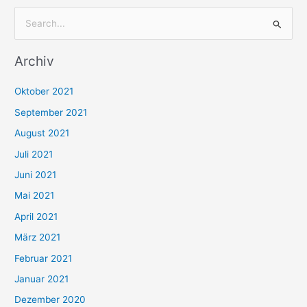
S
u
Archiv
c
h
Oktober 2021
e
September 2021
n
August 2021
n
Juli 2021
a
c
Juni 2021
h
Mai 2021
:
April 2021
März 2021
Februar 2021
Januar 2021
Dezember 2020