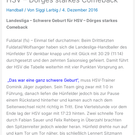
Handball
/ Von
Siggi Larbig
/
4. Dezember 2016
Landesliga – Schwere Geburt für HSV – Dörges starkes
Comeback
Fuldatal (fs) – Einmal tief durchatmen: Beim Drittletzten
Fuldatal/Wolfsanger haben sich die Landesliga-Handballer des
Hünfelder SV denkbar knapp und mit Glück mit 30:29 (11:14)
durchgesetzt und den zehnten Saisonsieg gefeiert. Damit führt
der HSV die Tabelle weiterhin mit vier Punkten Vorsprung an.
„Das war eine ganz schwere Geburt“,
muss HSV-Trainer
Dominik Jäger zugeben. Sein Team ging zwar mit 1:0 in
Führung, danach liefen die Hünfelder jedoch bis zur Pause
einem Rückstand hinterher und kamen auch nach dem
Seitenwechsel nicht richtig in Tritt. Eine Viertelstunde vor dem
Ende lag der HSV sogar mit 17:23 hinten. Zwei schnelle Tore
durch Fabian Sauer und Felix Rehberg in Überzahl brachten
den Spitzenreiter jedoch wieder heran. Hünfeld drehte nun auf
und kam Tor um Tor näher, bis schließlich Lennert Sitzmann