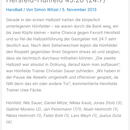
Handball
/ Von
Simon Witzel
/
5. November 2013
Gerade in der ersten Halbzeit hatten die körperlich
unterlegenen Hünfelder – sie waren durch die Bank weg, ein
bis zwei Köpfe kleiner – keine Chance gegen Favorit Hersfeld
und so fiel die Halbzeitführung der Gastgeber mit 24:7 sehr
deutlich aus. Nach dem Seitenwechsel legten die Hünfelder
den Respekt gegenüber ihren Gegnern etwas ab und zeigten,
dass sie technisch durchaus mithalten können. „Die zweite
Halbzeit war absolut in Ordnung, darauf kann man aufbauen“,
war Hünfelds Trainer Christian Sauer zufrieden. „Wir haben in
der Pause die Abwehr umgestellt und offensiver gespielt, da
fällt dann das ein oder andere Tor“, kommentierte Hersfelds
Trainer Uwe Fäcke.
Hünfeld: Nils Sauer, Daniel Mitze; Niklas Kaub, Jonas Stolz (3),
Gabriel Morano (2), Jan Petermann (7/1), Noah Heimroth (1),
Niklas Heimroth (1), Fabio Bohl (1), Lars Weyh (1), Justus Gute
(4).