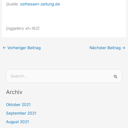
Quelle:
osthessen-zeitung.de
[nggallery id=162]
←
Vorheriger Beitrag
Nächster Beitrag
→
S
u
Archiv
c
h
Oktober 2021
e
September 2021
n
August 2021
n