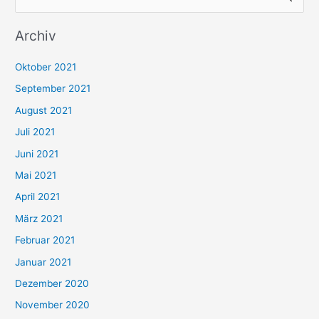
u
Archiv
c
h
Oktober 2021
e
September 2021
n
August 2021
n
Juli 2021
a
c
Juni 2021
h
Mai 2021
:
April 2021
März 2021
Februar 2021
Januar 2021
Dezember 2020
November 2020