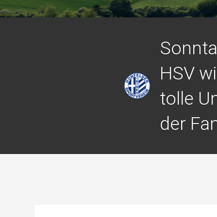
Sonnta
HSV wi
tolle U
der Fa