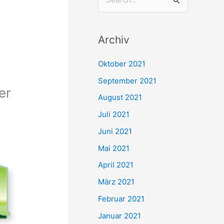
S
u
c
Archiv
h
e
Oktober 2021
n
September 2021
er
n
August 2021
a
Juli 2021
c
Juni 2021
h
Mai 2021
:
April 2021
März 2021
Februar 2021
Januar 2021