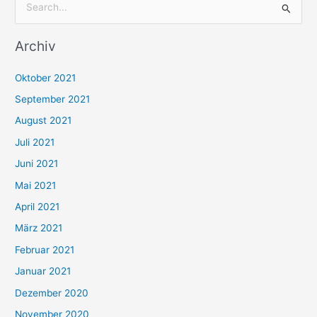
S
u
Archiv
c
h
Oktober 2021
e
September 2021
n
August 2021
n
Juli 2021
a
c
Juni 2021
h
Mai 2021
:
April 2021
März 2021
Februar 2021
Januar 2021
Dezember 2020
November 2020