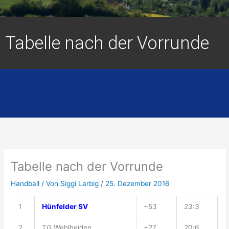
Tabelle nach der Vorrunde
Tabelle nach der Vorrunde
Handball
/ Von
Siggi Larbig
/
25. Dezember 2016
1
Hünfelder SV
+53
23:3
2
TG Wehlheiden
+27
20:6