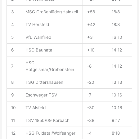
3
MSG Großenlüder/Hainzell
+58
18:8
4
TV Hersfeld
+42
18:8
5
VfL Wanfried
+31
16:10
6
HSG Baunatal
+10
14:12
HSG
7
-8
14:12
Hofgeismar/Grebenstein
8
TSG Dittershausen
-20
13:13
9
Eschweger TSV
-7
10:16
10
TV Alsfeld
-30
10:16
11
TSV 1850/09 Korbach
-38
9:17
12
HSG Fuldatal/Wolfsanger
-4
8:18