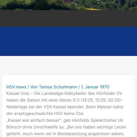
HSV.news
/ Von
Teresa Schuhmann
/
1. Januar 1970
Kassel (ms) – Die Landesliga-Volleyballer des Hünfelder SV
haben die Saison mit einer klaren 0:3 (15:25; 15:25; 20:25)-
Niederlage bei der VSG Kassel beendet. Beim Meister hatte
der ersatzgeschwächte HSV keine Cha
„Kassel war einfach besser“, gab Hünfelds Spielertrainer Uli
Bönsch ohne Umschweife zu: „Bei uns haben wichtige Leute
gefehlt. Auch wenn wir in Bestbesetzung angetreten wären,