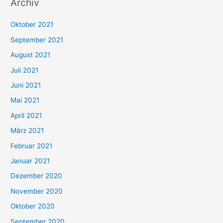
Archiv
c
h
Oktober 2021
e
September 2021
n
August 2021
n
Juli 2021
a
c
Juni 2021
h
Mai 2021
:
April 2021
März 2021
Februar 2021
Januar 2021
Dezember 2020
November 2020
Oktober 2020
September 2020