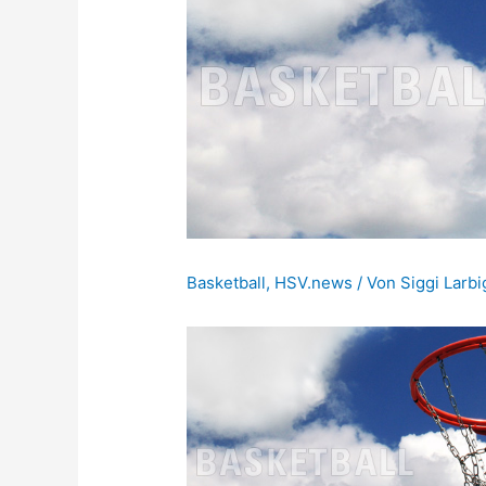
Basketball
,
HSV.news
/ Von
Siggi Larb