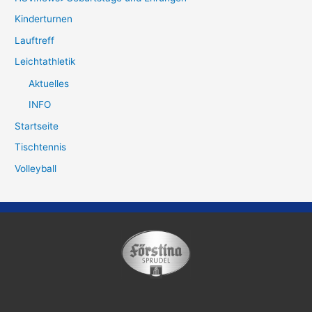
Kinderturnen
Lauftreff
Leichtathletik
Aktuelles
INFO
Startseite
Tischtennis
Volleyball