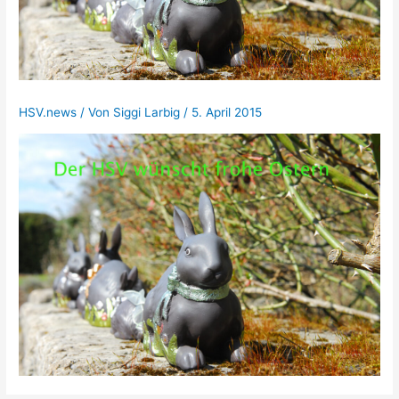
HSV.news
/ Von
Siggi Larbig
/
5. April 2015