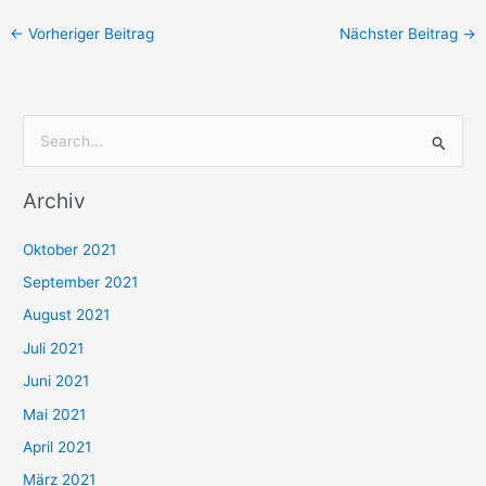
←
Vorheriger Beitrag
Nächster Beitrag
→
S
u
Archiv
c
h
Oktober 2021
e
September 2021
n
August 2021
n
Juli 2021
a
c
Juni 2021
h
Mai 2021
:
April 2021
März 2021