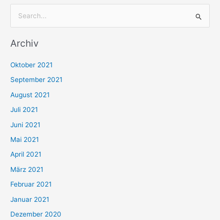
S
u
Archiv
c
h
Oktober 2021
e
September 2021
n
August 2021
n
Juli 2021
a
c
Juni 2021
h
Mai 2021
:
April 2021
März 2021
Februar 2021
Januar 2021
Dezember 2020