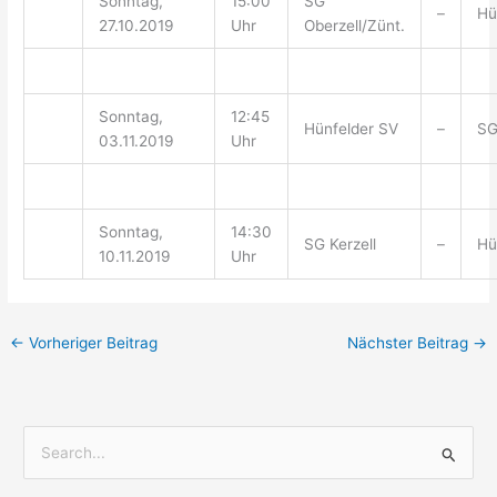
Sonntag,
15:00
SG
–
Hü
27.10.2019
Uhr
Oberzell/Zünt.
Sonntag,
12:45
Hünfelder SV
–
SG
03.11.2019
Uhr
Sonntag,
14:30
SG Kerzell
–
Hü
10.11.2019
Uhr
←
Vorheriger Beitrag
Nächster Beitrag
→
S
u