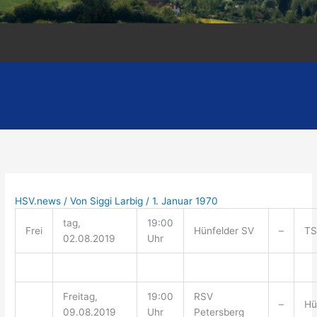
HSV.news
/ Von
Siggi Larbig
/
1. Januar 1970
tag,
19:00
Frei
Hünfelder SV
–
TS
02.08.2019
Uhr
Freitag,
19:00
RSV
–
Hü
09.08.2019
Uhr
Petersberg