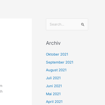
S
u
c
Archiv
h
e
Oktober 2021
n
September 2021
n
August 2021
a
Juli 2021
c
um
Juni 2021
h
ch
Mai 2021
:
April 2021