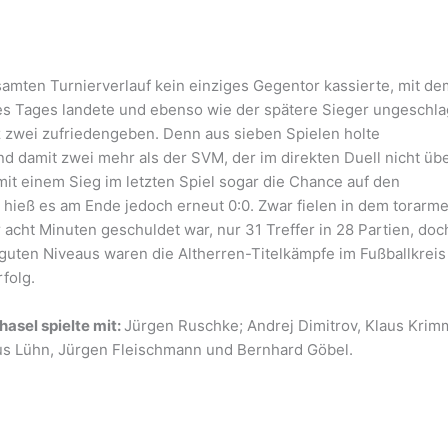
mten Turnierverlauf kein einziges Gegentor kassierte, mit de
s Tages landete und ebenso wie der spätere Sieger ungeschl
tz zwei zufriedengeben. Denn aus sieben Spielen holte
d damit zwei mehr als der SVM, der im direkten Duell nicht übe
it einem Sieg im letzten Spiel sogar die Chance auf den
 hieß es am Ende jedoch erneut 0:0. Zwar fielen in dem torarm
r acht Minuten geschuldet war, nur 31 Treffer in 28 Partien, doc
 guten Niveaus waren die Altherren-Titelkämpfe im Fußballkreis
folg.
asel spielte mit:
Jürgen Ruschke; Andrej Dimitrov, Klaus Krim
us Lühn, Jürgen Fleischmann und Bernhard Göbel.