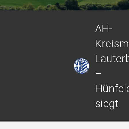
AH-
Kreism
Lauter
–
Hünfel
siegt