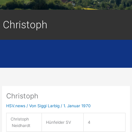
Christoph
Christoph
HSV.news
/ Von
Siggi Larbig
/
1. Januar 1970
Christoph
Hünfelder SV
4
Neidhardt