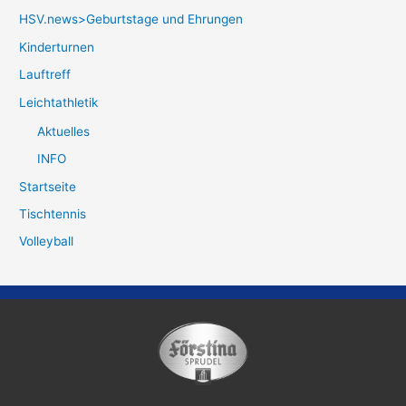
HSV.news>Geburtstage und Ehrungen
Kinderturnen
Lauftreff
Leichtathletik
Aktuelles
INFO
Startseite
Tischtennis
Volleyball