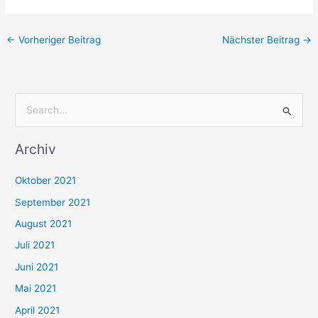
←
Vorheriger Beitrag
Nächster Beitrag
→
S
u
Archiv
c
h
Oktober 2021
e
September 2021
n
August 2021
n
Juli 2021
a
c
Juni 2021
h
Mai 2021
:
April 2021